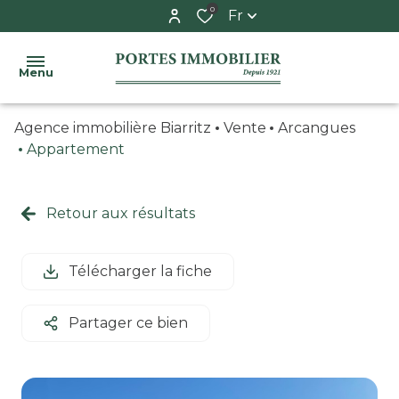
0
Fr
Menu
Agence immobilière Biarritz
Vente
Arcangues
ACCUEIL
Appartement
ACHETER
syndic
appartement
Retour aux résultats
ESTIMER
espace
maison
copropriétaire
LE
Télécharger la fiche
garage
SYNDIC
/
adresses
Partager ce bien
parking
utiles
L'AGENCE
CONTACT