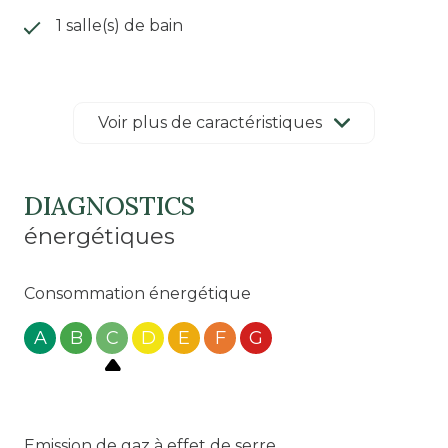
1 salle(s) de bain
1 salle(s) d'eau
Voir plus de caractéristiques
construit en 1990
cuisine américaine (équipée)
DIAGNOSTICS
énergétiques
Chauffage individuel : convecteur
(electrique)
Consommation énergétique
1 parking(s)
A
B
C
D
E
F
G
exposition Sud
1 niveau(x)
Emission de gaz à effet de serre