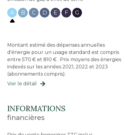
A
B
C
D
E
F
G
1er étage
3 étage(s)
Montant estimé des dépenses annuelles
vue Dégagée
d'énergie pour un usage standard est compris
entre 570 € et 810 € . Prix moyens des énergies
cave
indexés sur les années 2021, 2022 et 2023
(abonnements compris).
terrasse
Voir le détail
quartier Golf
INFORMATIONS
financières
Prix de vente honoraires TTC inclus