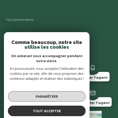
Nos partenaires
Mentions légales
Comme beaucoup, notre site
utilise les cookies
Admin
On aimerait vous accompagner pendant
Politique RGPD
votre visite.
En poursuivant, vous acceptez l'utilisation des
cookies par ce site, afin de vous proposer des
Cookies
Appeler l'agent
contenus adaptés et réaliser des statistiques !
© 2026 | Tous droits réservés
PARAMÉTRER
Contacter l'agent
Réalisé par
TOUT ACCEPTER
Muriel FILLOL