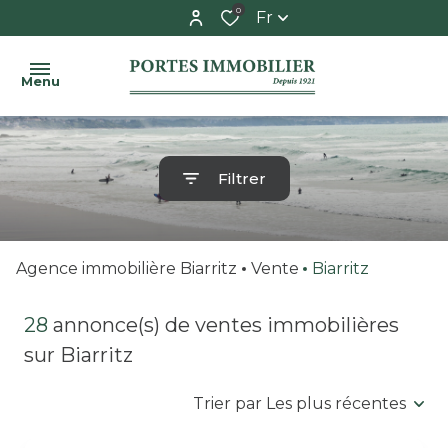
0
Fr
Menu
ACCUEIL
Filtrer
ACHETER
syndic
appartement
ESTIMER
espace
maison
Agence immobilière Biarritz
Vente
Biarritz
copropriétaire
LE
garage
28
annonce(s) de ventes immobilières
SYNDIC
/
adresses
sur Biarritz
parking
utiles
L'AGENCE
Trier par Les plus récentes
CONTACT