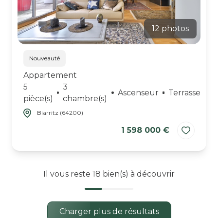
12 photos
Nouveauté
Appartement
5
3
Ascenseur
Terrasse
pièce(s)
chambre(s)
Biarritz (64200)
1 598 000 €
Il vous reste
18
bien(s) à découvrir
Charger plus de résultats