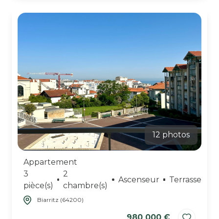
12 photos
Appartement
3
2
Ascenseur
Terrasse
pièce(s)
chambre(s)
Biarritz (64200)
980 000 €