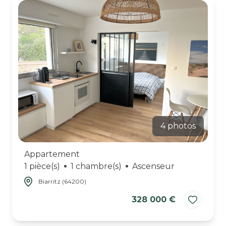
4 photos
Appartement
1 pièce(s)
1 chambre(s)
Ascenseur
Biarritz (64200)
328 000 €