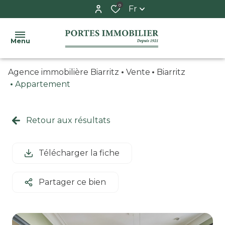
0
Fr
Menu
Agence immobilière Biarritz
Vente
Biarritz
ACCUEIL
Appartement
ACHETER
syndic
appartement
Retour aux résultats
ESTIMER
espace
maison
copropriétaire
LE
Télécharger la fiche
garage
SYNDIC
/
adresses
Partager ce bien
parking
utiles
L'AGENCE
CONTACT