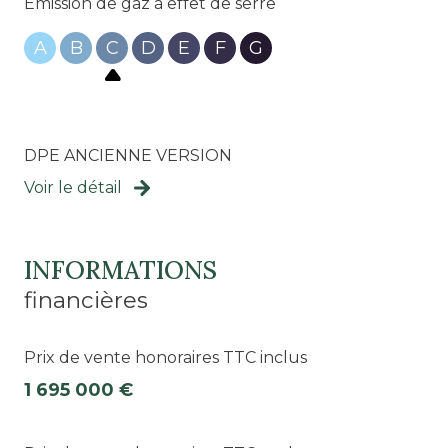
Emission de gaz à effet de serre
A
B
C
D
E
F
G
2ème étage
4 étage(s)
DPE ANCIENNE VERSION
ascenseur
Voir le détail
cave
INFORMATIONS
terrasse
financières
interphone
Prix de vente honoraires TTC inclus
1 695 000 €
quartier Grand Plage, Mairie