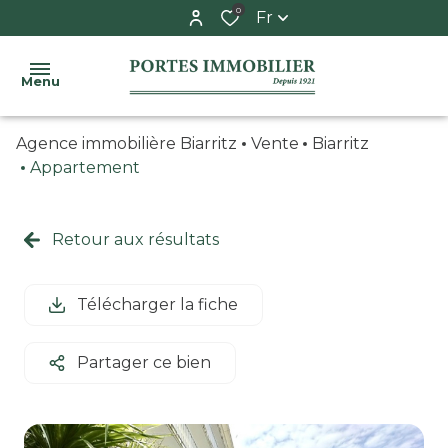
0
Fr
Menu
Agence immobilière Biarritz
Vente
Biarritz
ACCUEIL
Appartement
ACHETER
syndic
appartement
Retour aux résultats
ESTIMER
espace
maison
copropriétaire
LE
Télécharger la fiche
garage
SYNDIC
/
adresses
Partager ce bien
parking
utiles
L'AGENCE
CONTACT